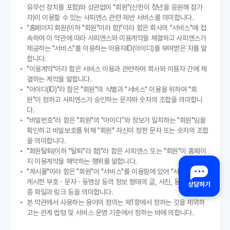
유무선 장치를 포함)와 상관없이 "회원"(신한이 청년을 응원해 참가
자)이 이용할 수 있는 사피엔스 관련 제반 서비스를 의미합니다.
"홈페이지 회원(이하 "회원"이라 함)"이라 함은 회사의 "서비스"에 접
속하여 이 약관에 따라 사피엔스와 이용계약을 체결하고 사피엔스가
제공하는 "서비스"를 이용하는 이용자ID(아이디)를 부여받은 자를 말
합니다.
"이용계약"이라 함은 서비스 이용과 관련하여 회사와 이용자 간에 체
결하는 계약을 말합니다.
"아이디(ID)"라 함은 "회원"의 식별과 "서비스" 이용을 위하여 "회
원"이 정하고 사피엔스가 승인하는 문자와 숫자의 조합을 의미합니
다.
"비밀번호"라 함은 "회원"의 "아이디”와 정보가 일치하는 "회원"임을
확인하고 비밀보호를 위해 "회원" 자신이 정한 문자 또는 숫자의 조합
을 의미합니다.
"회원탈퇴(이하 "탈퇴"라 함)"라 함은 사피엔스 또는 "회원"이 홈페이
지 이용계약을 해약하는 행위를 말합니다.
"게시물"이라 함은 "회원"이 "서비스"를 이용함에 있어 "서비스상"에
게시한 부호ㆍ문자ㆍ동영상 등의 정보 형태의 글, 사진, 동영상 및 각
종 파일과 링크 등을 의미합니다.
본 약관에서 사용하는 용어의 정의는 제1항에서 정하는 것을 제외하
고는 관계 법령 및 서비스 운영 기준에서 정하는 바에 의합니다.